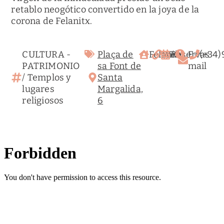
retablo neogótico convertido en la joya de la
corona de Felanitx.
CULTURA -
Plaça de
Felanitx
Web
Reservas
E-
(+34
PATRIMONIO
sa Font de
mail
/
Templos y
Santa
lugares
Margalida,
religiosos
6